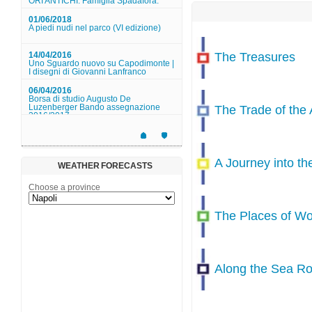
ORI ANTICHI. Famiglia Spadafora."
01/06/2018
A piedi nudi nel parco (VI edizione)
The Treasures
14/04/2016
Uno Sguardo nuovo su Capodimonte |
I disegni di Giovanni Lanfranco
06/04/2016
Borsa di studio Augusto De
Luzenberger Bando assegnazione
The Trade of the 
2016/2017
31/03/2016
Suono su tela
A Journey into t
26/03/2016
WEATHER FORECASTS
Il tempio di Nettuno aperto a Pasqua
Choose a province
22/03/2016
Musica alla reggia: Il Conservatorio di
The Places of Wo
San Pietro a Majella incontr...
12/03/2016
Museo Duca di Martina - Studenti ... a
lavoro!
Along the Sea Ro
12/03/2016
Museo Pignatelli - YOGA AL MUSEO
App Enjoy Palazzo Reale!