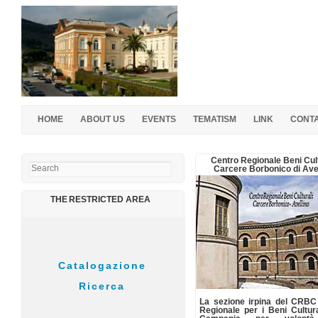
HOME
ABOUT US
EVENTS
TEMATISM
LINK
CONT
Search
Centro Regionale Beni Cult
Carcere Borbonico di Avel
THE RESTRICTED AREA
La sezione irpina del CRBC
Regionale per i Beni Cultura