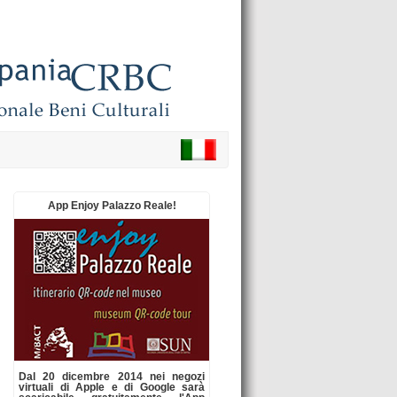
App Enjoy Palazzo Reale!
Dal 20 dicembre 2014 nei negozi
virtuali di Apple e di Google sarà