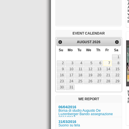
12/03/2016
Museo Duca di Martina - Studenti ... a
lavoro!
12/03/2016
Museo Pignatelli - YOGA AL MUSEO
EVENT CALENDAR
App Enjoy Palazzo Reale!
AUGUST
2026
06/06/2018
Su
Mo
Tu
We
Th
Fr
Sa
Presentazione libro "COLLEZIONE
ORI ANTICHI. Famiglia Spadafora."
1
2
3
4
5
6
7
8
01/06/2018
A piedi nudi nel parco (VI edizione)
9
10
11
12
13
14
15
16
17
18
19
20
21
22
14/04/2016
23
24
25
26
27
28
29
Uno Sguardo nuovo su Capodimonte |
I disegni di Giovanni Lanfranco
30
31
06/04/2016
Borsa di studio Augusto De
WE REPORT
Luzenberger Bando assegnazione
2016/2017
31/03/2016
Suono su tela
26/03/2016
Il tempio di Nettuno aperto a Pasqua