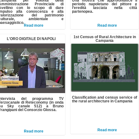
Campania per volontà della
Una mostra che approfondisce il
Amministrazione Provinciale di
periodo napoletano del pittore e
Avellino con lo scopo di dare
l’eredità lasciata nella città
impulso alla conoscenza e alla
partenopea.
valorizzazione del patrimonio
culturale, ambientale e
paesaggistico.
Read more
Read more
1st Census of Rural Architecture in
L'ORO DIGITALE DI NAPOLI
Campania
Classification and census service of
Intervista del programma TV
the rural architecture in Campania
Terzocanale di Reteconomy (in onda
su Sky canale 512) a Bruno
Frangipani del Consorzio Glossa.
Read more
Read more