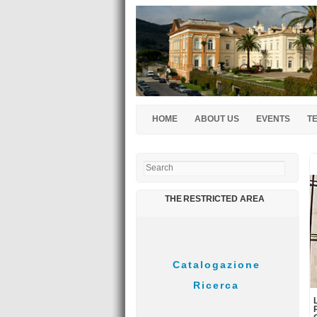
HOME
ABOUT US
EVENTS
T
Search
THE RESTRICTED AREA
31/03/2016
Suono su tela
26/03/2016
Il tempio di Nettuno aperto a Pasqua
22/03/2016
Musica alla reggia: Il Conservatorio di
San Pietro a Majella incontr...