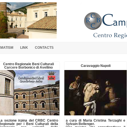
EMATISM
LINK
CONTACTS
Centro Regionale Beni Culturali
Caravaggio Napoli
Carcere Borbonico di Avellino
La sezione irpina del CRBC Centro
a cura di Maria Cristina Terzaghi e
Regionale per i Beni Culturali della
Sylvain Bellenger.