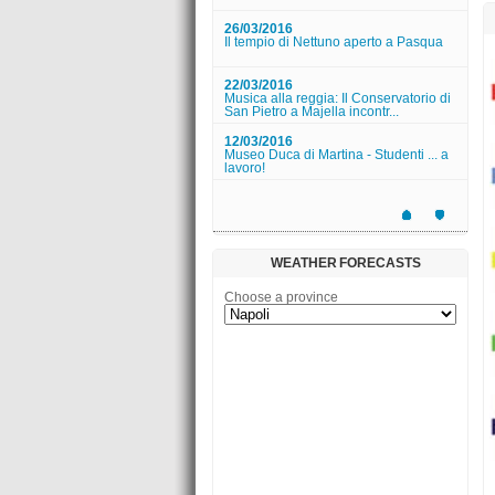
22/03/2016
Musica alla reggia: Il Conservatorio di
San Pietro a Majella incontr...
12/03/2016
Museo Duca di Martina - Studenti ... a
lavoro!
12/03/2016
Museo Pignatelli - YOGA AL MUSEO
App Enjoy Palazzo Reale!
06/06/2018
WEATHER FORECASTS
Presentazione libro "COLLEZIONE
ORI ANTICHI. Famiglia Spadafora."
Choose a province
01/06/2018
A piedi nudi nel parco (VI edizione)
14/04/2016
Uno Sguardo nuovo su Capodimonte |
I disegni di Giovanni Lanfranco
06/04/2016
Borsa di studio Augusto De
Luzenberger Bando assegnazione
2016/2017