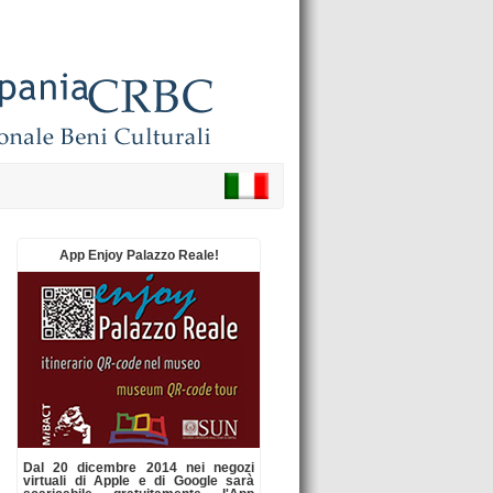
App Enjoy Palazzo Reale!
Dal 20 dicembre 2014 nei negozi
virtuali di Apple e di Google sarà