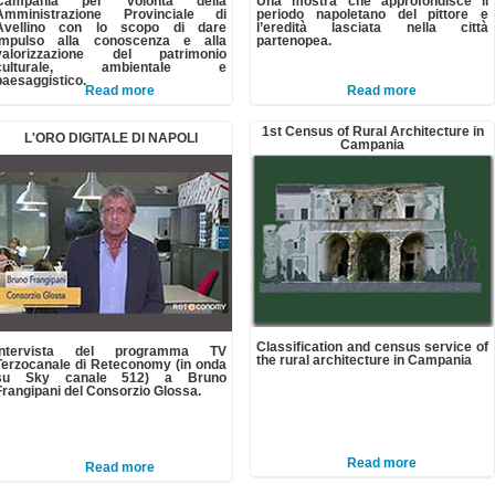
Campania per volontà della
Una mostra che approfondisce il
Amministrazione Provinciale di
periodo napoletano del pittore e
Avellino con lo scopo di dare
l’eredità lasciata nella città
impulso alla conoscenza e alla
partenopea.
valorizzazione del patrimonio
culturale, ambientale e
paesaggistico.
Read more
Read more
1st Census of Rural Architecture in
L'ORO DIGITALE DI NAPOLI
Campania
Classification and census service of
Intervista del programma TV
the rural architecture in Campania
Terzocanale di Reteconomy (in onda
su Sky canale 512) a Bruno
Frangipani del Consorzio Glossa.
Read more
Read more