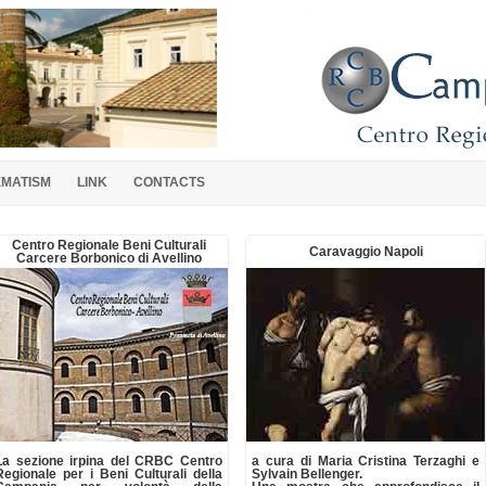
EMATISM
LINK
CONTACTS
Centro Regionale Beni Culturali
Caravaggio Napoli
Carcere Borbonico di Avellino
La sezione irpina del CRBC Centro
a cura di Maria Cristina Terzaghi e
Regionale per i Beni Culturali della
Sylvain Bellenger.