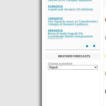
2016/2017
31/03/2016
Suono su tela
26/03/2016
Il tempio di Nettuno aperto a Pasqua
22/03/2016
Musica alla reggia: Il Conservatorio di
San Pietro a Majella incontr...
12/03/2016
Museo Duca di Martina - Studenti ... a
lavoro!
12/03/2016
WEATHER FORECASTS
Museo Pignatelli - YOGA AL MUSEO
Choose a province
App Enjoy Palazzo Reale!
06/06/2018
Presentazione libro "COLLEZIONE
ORI ANTICHI. Famiglia Spadafora."
01/06/2018
A piedi nudi nel parco (VI edizione)
14/04/2016
Uno Sguardo nuovo su Capodimonte |