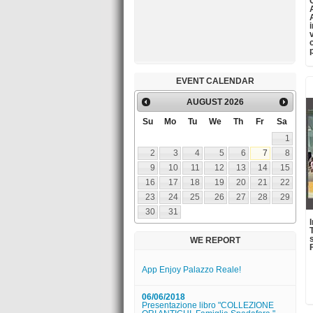
26/03/2016
Il tempio di Nettuno aperto a Pasqua
22/03/2016
Musica alla reggia: Il Conservatorio di
San Pietro a Majella incontr...
12/03/2016
EVENT CALENDAR
Museo Duca di Martina - Studenti ... a
lavoro!
AUGUST
2026
12/03/2016
Su
Mo
Tu
We
Th
Fr
Sa
Museo Pignatelli - YOGA AL MUSEO
1
2
3
4
5
6
7
8
App Enjoy Palazzo Reale!
9
10
11
12
13
14
15
16
17
18
19
20
21
22
06/06/2018
Presentazione libro "COLLEZIONE
23
24
25
26
27
28
29
ORI ANTICHI. Famiglia Spadafora."
30
31
01/06/2018
A piedi nudi nel parco (VI edizione)
WE REPORT
14/04/2016
Uno Sguardo nuovo su Capodimonte |
I disegni di Giovanni Lanfranco
06/04/2016
Borsa di studio Augusto De
Luzenberger Bando assegnazione