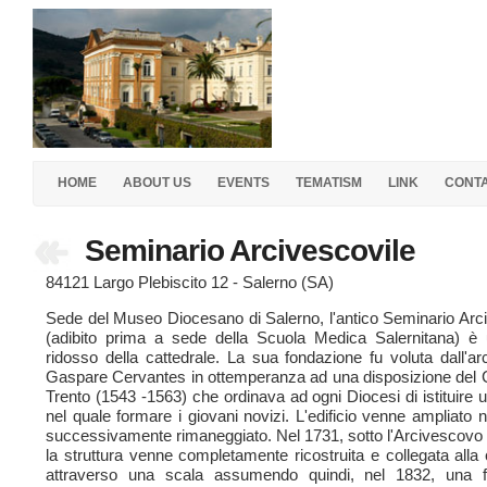
HOME
ABOUT US
EVENTS
TEMATISM
LINK
CONT
Seminario Arcivescovile
84121 Largo Plebiscito 12 - Salerno (SA)
Sede del Museo Diocesano di Salerno, l'antico Seminario Arc
(adibito prima a sede della Scuola Medica Salernitana) è 
ridosso della cattedrale. La sua fondazione fu voluta dall'a
Gaspare Cervantes in ottemperanza ad una disposizione del C
Trento (1543 -1563) che ordinava ad ogni Diocesi di istituire u
nel quale formare i giovani novizi. L'edificio venne ampliato 
successivamente rimaneggiato. Nel 1731, sotto l'Arcivescovo
la struttura venne completamente ricostruita e collegata alla 
attraverso una scala assumendo quindi, nel 1832, una f