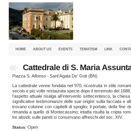
HOME
ABOUT US
EVENTS
TEMATISM
LINK
CONT
Cattedrale di S. Maria Assunt
Piazza S. Alfonso - Sant'Agata De' Goti (BN)
La cattedrale venne fondata nel 970, ricostruita in stile romani
secolo e più volte restaurata specie dopo il terremoto del 168
l'aspetto attuale risalga all'intervento settecentesco, la chies
significative testimonianze delle sue origini: sulla facciata e all
trovano colonne con capitelli di spoglio; il portale, della fine d
rimanda a quello di Montecassino; intatta risulta la cripta ro
tre absidi; sulle pareti si conservano affreschi del sec. XIV.
: Open
Status