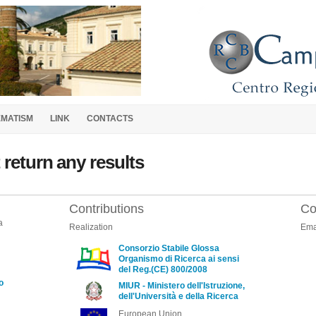
EMATISM
LINK
CONTACTS
 return any results
Contributions
Co
a
Realization
Ema
Consorzio Stabile Glossa
Organismo di Ricerca ai sensi
del Reg.(CE) 800/2008
o
MIUR - Ministero dell'Istruzione,
dell'Università e della Ricerca
European Union