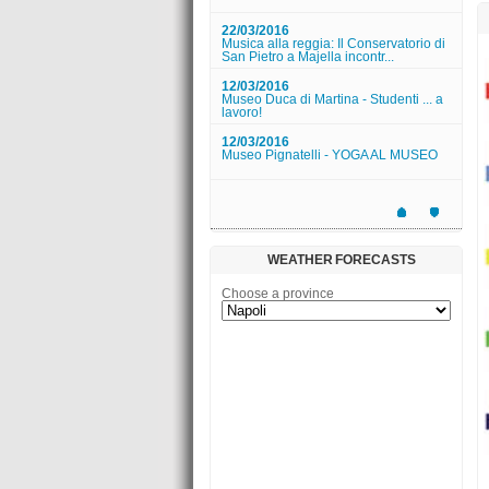
22/03/2016
Musica alla reggia: Il Conservatorio di
San Pietro a Majella incontr...
12/03/2016
Museo Duca di Martina - Studenti ... a
lavoro!
12/03/2016
Museo Pignatelli - YOGA AL MUSEO
App Enjoy Palazzo Reale!
06/06/2018
WEATHER FORECASTS
Presentazione libro "COLLEZIONE
ORI ANTICHI. Famiglia Spadafora."
Choose a province
01/06/2018
A piedi nudi nel parco (VI edizione)
14/04/2016
Uno Sguardo nuovo su Capodimonte |
I disegni di Giovanni Lanfranco
06/04/2016
Borsa di studio Augusto De
Luzenberger Bando assegnazione
2016/2017