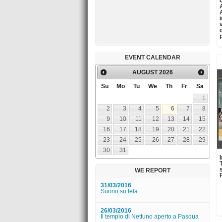
12/03/2016
Museo Duca di Martina - Studenti ... a
lavoro!
12/03/2016
Museo Pignatelli - YOGA AL MUSEO
EVENT CALENDAR
App Enjoy Palazzo Reale!
AUGUST
2026
06/06/2018
Su
Mo
Tu
We
Th
Fr
Sa
Presentazione libro "COLLEZIONE
ORI ANTICHI. Famiglia Spadafora."
1
2
3
4
5
6
7
8
01/06/2018
A piedi nudi nel parco (VI edizione)
9
10
11
12
13
14
15
16
17
18
19
20
21
22
14/04/2016
23
24
25
26
27
28
29
Uno Sguardo nuovo su Capodimonte |
I disegni di Giovanni Lanfranco
30
31
06/04/2016
Borsa di studio Augusto De
WE REPORT
Luzenberger Bando assegnazione
2016/2017
31/03/2016
Suono su tela
26/03/2016
Il tempio di Nettuno aperto a Pasqua