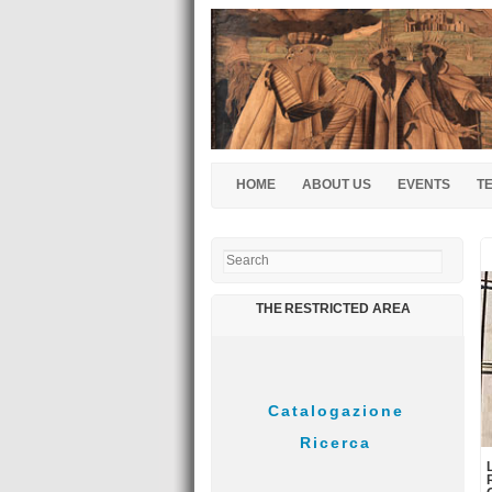
HOME
ABOUT US
EVENTS
T
Search
THE RESTRICTED AREA
31/03/2016
Suono su tela
26/03/2016
Il tempio di Nettuno aperto a Pasqua
22/03/2016
Musica alla reggia: Il Conservatorio di
San Pietro a Majella incontr...