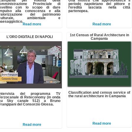
Campania per volontà della
Una mostra che approfondisce il
Amministrazione Provinciale di
periodo napoletano del pittore e
Avellino con lo scopo di dare
l’eredità lasciata nella città
impulso alla conoscenza e alla
partenopea.
valorizzazione del patrimonio
culturale, ambientale e
paesaggistico.
Read more
Read more
1st Census of Rural Architecture in
L'ORO DIGITALE DI NAPOLI
Campania
Classification and census service of
Intervista del programma TV
the rural architecture in Campania
Terzocanale di Reteconomy (in onda
su Sky canale 512) a Bruno
Frangipani del Consorzio Glossa.
Read more
Read more