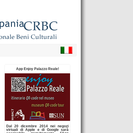
App Enjoy Palazzo Reale!
Dal 20 dicembre 2014 nei negozi
virtuali di Apple e di Google sarà