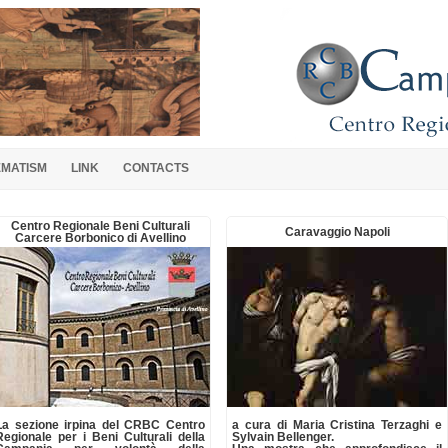
EMATISM
LINK
CONTACTS
Centro Regionale Beni Culturali
Caravaggio Napoli
Carcere Borbonico di Avellino
La sezione irpina del CRBC Centro
a cura di Maria Cristina Terzaghi e
Regionale per i Beni Culturali della
Sylvain Bellenger.